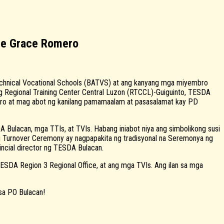
nie Grace Romero
Technical Vocational Schools (BATVS) at ang kanyang mga miyembro
 Regional Training Center Central Luzon (RTCCL)-Guiguinto, TESDA
omero at mag abot ng kanilang pamamaalam at pasasalamat kay PD
Bulacan, mga TTIs, at TVIs. Habang iniabot niya ang simbolikong susi
g Turnover Ceremony ay nagpapakita ng tradisyonal na Seremonya ng
vincial director ng TESDA Bulacan.
ESDA Region 3 Regional Office, at ang mga TVIs. Ang ilan sa mga
sa PO Bulacan!