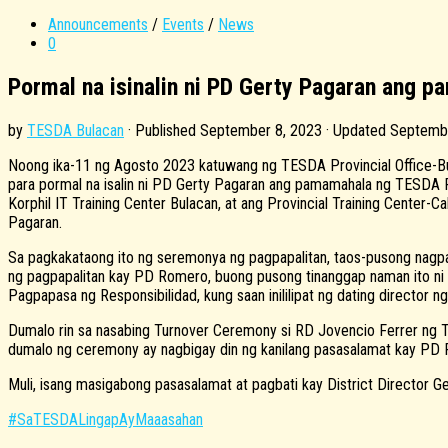
Announcements
/
Events
/
News
0
Pormal na isinalin ni PD Gerty Pagaran ang
by
TESDA Bulacan
· Published
September 8, 2023
· Updated
Septembe
Noong ika-11 ng Agosto 2023 katuwang ng TESDA Provincial Office-Bu
para pormal na isalin ni PD Gerty Pagaran ang pamamahala ng TESDA 
Korphil IT Training Center Bulacan, at ang Provincial Training Cent
Pagaran.
Sa pagkakataong ito ng seremonya ng pagpapalitan, taos-pusong nagpa
ng pagpapalitan kay PD Romero, buong pusong tinanggap naman ito ni
Pagpapasa ng Responsibilidad, kung saan inililipat ng dating director 
Dumalo rin sa nasabing Turnover Ceremony si RD Jovencio Ferrer ng T
dumalo ng ceremony ay nagbigay din ng kanilang pasasalamat kay PD
Muli, isang masigabong pasasalamat at pagbati kay District Director
#SaTESDALingapAyMaaasahan