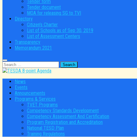
Tender form
Tender document
MOA for releasing SG to TVI
Directory
Citizen’s Charter
List of Schools as of Sep 30, 2019
List of Assessment Centers
Transparency
Memorandum 2021
Search
for:
News
Events
Announcements
Programs & Services
TVET Programs
Competency Standards Development
Competency Assessment And Certification
Program Registration and Accreditation
National TESD Plan
Training Regulations