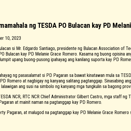
 pamamahala ng TESDA PO Bulacan kay PD Mela
r 10, 2023
lacan si Mr. Edgardo Santiago, presidente ng Bulacan Association of 
PO Bulacan kay PD Melanie Grace Romero. Kasama ng buong opisina ang
er-Calumpit upang buong-pusong ipahayag ang kanilang suporta kay PD R
hayag ng pasasalamat si PD Pagaran sa bawat kinatawan mula sa TESDA 
 PD Romero at nagbigay ng kanyang salitang pagtanggap. Sinasabing an
ng lalawigan ang susi na simbolo ng kanyang mga tungkulin sa bagong pro
ESDA NCR, RTC NCR Chief Administrator Gilbert Castro, mga staff ng T
 Pagaran at mainit naman na pagtanggap kay PD Romero.
 Gerty Pagaran, at malugod na pagtanggap kay PD Melanie Grace Romero 