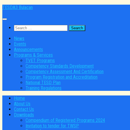
Skip
TESDA3 Bulacan
to
content
Search
for:
News
Events
Announcements
Programs & Services
TVET Programs
Competency Standards Development
Competency Assessment And Certification
Program Registration and Accreditation
National TESD Plan
Training Regulations
Home
About Us
Contact Us
Downloads
Compendium of Registered Programs 2024
Invitation to tender for TWSP